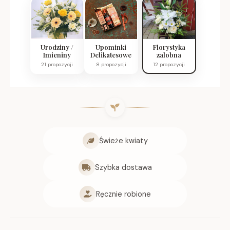
Urodziny /
Upominki
Florystyka
Imieniny
Delikatesowe
zalobna
21 propozycji
8 propozycji
12 propozycji
Świeże kwiaty
Szybka dostawa
Ręcznie robione