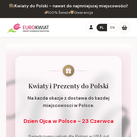
Kwiaty do Polski – nawet do najmniejszej miejscowości!
100% Świeże
Gwarancja
PL
EN
Kwiaty i Prezenty do Polski
Na kazda okazje z dostawa do kazdej
miejscowosci w Polsce.
Dzien Ojca w Polsce - 23 Czerwca
Swiadczymy uslugi dla Poloni w USA od