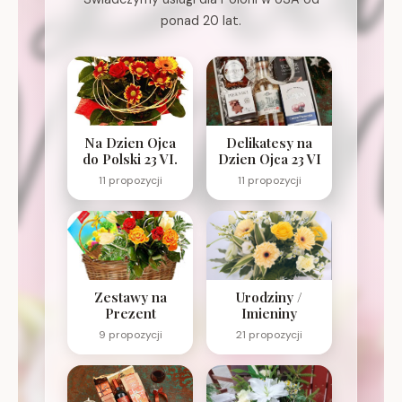
ponad 20 lat.
Na Dzien Ojca
Delikatesy na
do Polski 23 VI.
Dzien Ojca 23 VI
11 propozycji
11 propozycji
Zestawy na
Urodziny /
Prezent
Imieniny
9 propozycji
21 propozycji