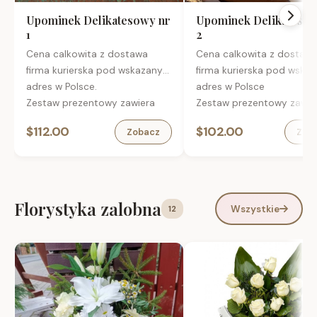
Upominek Delikatesowy nr
Upominek Delikatesow
1
2
Cena calkowita z dostawa
Cena calkowita z dostaw
firma kurierska pod wskazany
firma kurierska pod wska
adres w Polsce.
adres w Polsce
Zestaw prezentowy zawiera
Zestaw prezentowy zawie
Francuskie trufle czekoladowe
Szkocka whisky Ballantine
$112.00
$102.00
Zobacz
Zob
z likierem pomarańczowym
YO, finiszowana w beczka
Cointreau, 100 g
burbonie 0,7 l
Włoskie czerwone wino
Francuskie trufle czekola
Duchetti Sangiovese Primitivo
50 g
Puglia
Orzeszki ziemne prażone 
Florystyka zalobna
Wszystkie
12
Kandyzowane pomarańcze w
karmelu 100 g
gorzkiej czekoladzie, 100 g
Czekoladka Lindor Stick D
Hiszpański tradycyjny turron z
38 g
mielonymi migdałami San
Ekskluzywna kawa mielon
Andres, 150 g
100% arabica 100 g
Kawa, – 100% arabica o
Opakowanie:
aromacie piernik z
Zamykane eko pudełko