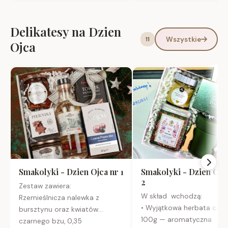
Delikatesy na Dzien
Wszystkie
11
Ojca
Smakolyki - Dzien Ojca nr 1
Smakolyki - Dzien Ojc
2
Zestaw zawiera:
W skład wchodzą:
Rzemieślnicza nalewka z
• Wyjątkowa herbata ow
bursztynu oraz kwiatów
100g — aromatyczna
czarnego bzu, 0,35