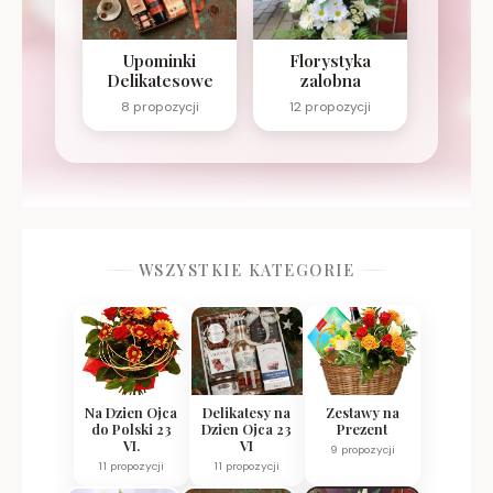
Upominki
Florystyka
Delikatesowe
zalobna
8 propozycji
12 propozycji
WSZYSTKIE KATEGORIE
Na Dzien Ojca
Delikatesy na
Zestawy na
do Polski 23
Dzien Ojca 23
Prezent
VI.
VI
9 propozycji
11 propozycji
11 propozycji