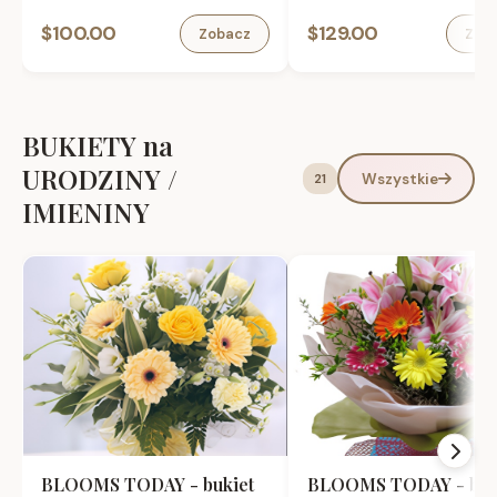
Vermouth 1L, bomboniera ,
0.75L w torebce prezento
$100.00
$129.00
Zobacz
Zob
karta okolicznosciowa.
karta okolicznosciowa.
BUKIETY na
URODZINY /
Wszystkie
21
IMIENINY
BLOOMS TODAY - bukiet
BLOOMS TODAY - buk