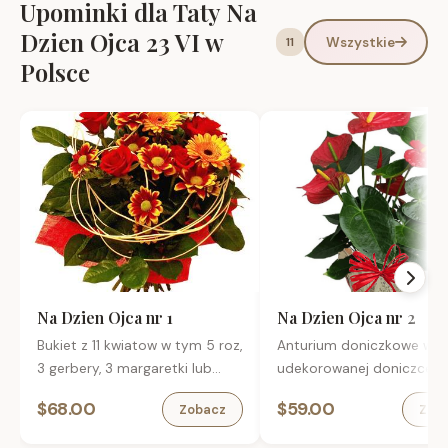
Upominki dla Taty Na
Dzien Ojca 23 VI w
Wszystkie
11
Polsce
Na Dzien Ojca nr 1
Na Dzien Ojca nr 2
Bukiet z 11 kwiatow w tym 5 roz,
Anturium doniczkowe w
3 gerbery, 3 margaretki lub
udekorowanej doniczce.
santini z przybraniem.
$68.00
$59.00
Zobacz
Zob