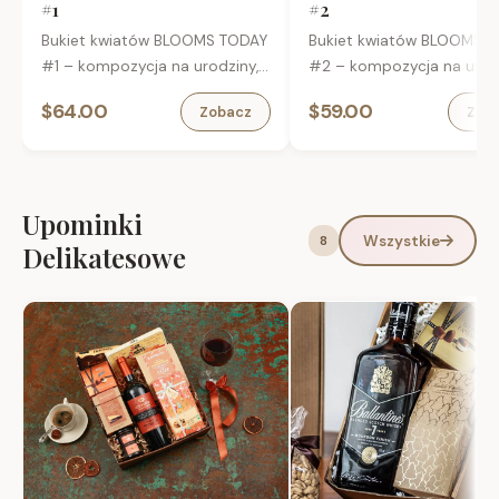
#1
#2
Bukiet kwiatów BLOOMS TODAY
Bukiet kwiatów BLOOMS 
#1 – kompozycja na urodziny,
#2 – kompozycja na urodz
imieniny i inne okazje.
imieniny i inne okazje.
$64.00
$59.00
Zobacz
Zob
Upominki
Wszystkie
8
Delikatesowe