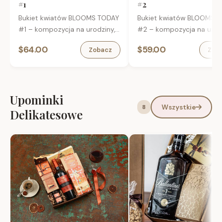
#1
#2
Bukiet kwiatów BLOOMS TODAY
Bukiet kwiatów BLOOMS 
#1 – kompozycja na urodziny,
#2 – kompozycja na urodz
imieniny i inne okazje.
imieniny i inne okazje.
$64.00
$59.00
Zobacz
Zob
Upominki
Wszystkie
8
Delikatesowe