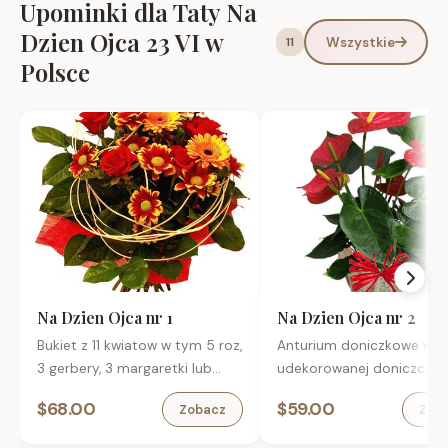
Upominki dla Taty Na
Dzien Ojca 23 VI w
Wszystkie
11
Polsce
Na Dzien Ojca nr 1
Na Dzien Ojca nr 2
Bukiet z 11 kwiatow w tym 5 roz,
Anturium doniczkowe w
3 gerbery, 3 margaretki lub
udekorowanej doniczce.
santini z przybraniem.
$68.00
$59.00
Zobacz
Zob