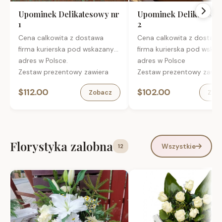
Upominek Delikatesowy nr
Upominek Delikatesow
1
2
Cena calkowita z dostawa
Cena calkowita z dostaw
firma kurierska pod wskazany
firma kurierska pod wska
adres w Polsce.
adres w Polsce
Zestaw prezentowy zawiera
Zestaw prezentowy zawie
Francuskie trufle czekoladowe
Szkocka whisky Ballantine
$112.00
$102.00
Zobacz
Zob
z likierem pomarańczowym
YO, finiszowana w beczka
Cointreau, 100 g
burbonie 0,7 l
Włoskie czerwone wino
Francuskie trufle czekola
Duchetti Sangiovese Primitivo
50 g
Puglia
Orzeszki ziemne prażone 
Florystyka zalobna
Wszystkie
12
Kandyzowane pomarańcze w
karmelu 100 g
gorzkiej czekoladzie, 100 g
Czekoladka Lindor Stick D
Hiszpański tradycyjny turron z
38 g
mielonymi migdałami San
Ekskluzywna kawa mielon
Andres, 150 g
100% arabica 100 g
Kawa, – 100% arabica o
Opakowanie:
aromacie piernik z
Zamykane eko pudełko