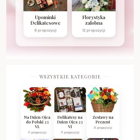
Upominki
Florystyka
Delikatesowe
zalobna
8 propozycji
12 propozycji
WSZYSTKIE KATEGORIE
Na Dzien Ojca
Delikatesy na
Zestawy na
do Polski 23
Dzien Ojca 23
Prezent
VI.
VI
9 propozycji
11 propozycji
11 propozycji