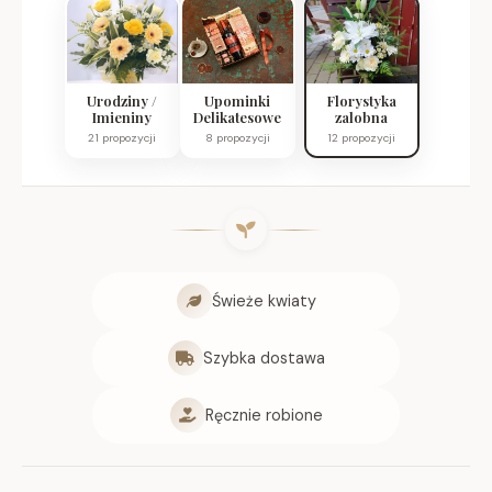
Urodziny /
Upominki
Florystyka
Imieniny
Delikatesowe
zalobna
21 propozycji
8 propozycji
12 propozycji
Świeże kwiaty
Szybka dostawa
Ręcznie robione