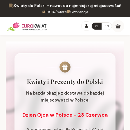
Kwiaty do Polski – nawet do najmniejszej miejscowości!
100% Świeże
Gwarancja
PL
EN
Kwiaty i Prezenty do Polski
Na kazda okazje z dostawa do kazdej
miejscowosci w Polsce.
Dzien Ojca w Polsce - 23 Czerwca
Swiadczymy uslugi dla Poloni w USA od