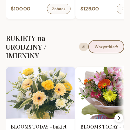
Vermouth 1L, bomboniera ,
0.75L w torebce prezento
$100.00
$129.00
Zobacz
Zob
karta okolicznosciowa.
karta okolicznosciowa.
BUKIETY na
URODZINY /
Wszystkie
21
IMIENINY
BLOOMS TODAY - bukiet
BLOOMS TODAY - buk