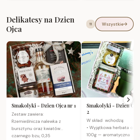
Delikatesy na Dzien
Wszystkie
11
Ojca
Smakolyki - Dzien Ojca nr 1
Smakolyki - Dzien Ojc
2
Zestaw zawiera:
W skład wchodzą:
Rzemieślnicza nalewka z
• Wyjątkowa herbata ow
bursztynu oraz kwiatów
100g — aromatyczna
czarnego bzu, 0,35