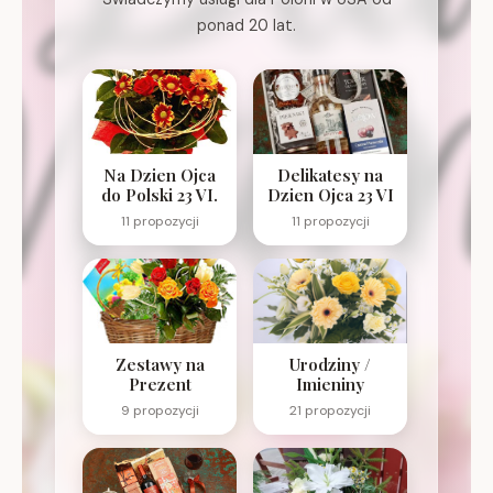
ponad 20 lat.
Na Dzien Ojca
Delikatesy na
do Polski 23 VI.
Dzien Ojca 23 VI
11 propozycji
11 propozycji
Zestawy na
Urodziny /
Prezent
Imieniny
9 propozycji
21 propozycji