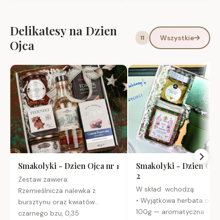
Delikatesy na Dzien
Wszystkie
11
Ojca
Smakolyki - Dzien Ojca nr 1
Smakolyki - Dzien Ojc
2
Zestaw zawiera:
W skład wchodzą:
Rzemieślnicza nalewka z
• Wyjątkowa herbata ow
bursztynu oraz kwiatów
100g — aromatyczna
czarnego bzu, 0,35