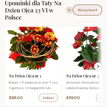
Upominki dla Taty Na
Dzien Ojca 23 VI w
Wszystkie
11
Polsce
Na Dzien Ojca nr 1
Na Dzien Ojca nr 2
Bukiet z 11 kwiatow w tym 5 roz,
Anturium doniczkowe w
3 gerbery, 3 margaretki lub
udekorowanej doniczce.
santini z przybraniem.
$68.00
$59.00
Zobacz
Zob