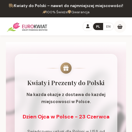
Kwiaty do Polski – nawet do najmniejszej miejscowości!
100% Świeże
Gwarancja
PL
EN
Kwiaty i Prezenty do Polski
Na kazda okazje z dostawa do kazdej
miejscowosci w Polsce.
Dzien Ojca w Polsce - 23 Czerwca
Swiadczymy uslugi dla Poloni w USA od