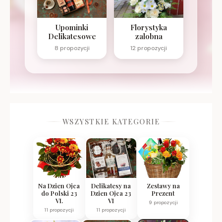
Upominki
Florystyka
Delikatesowe
zalobna
8 propozycji
12 propozycji
WSZYSTKIE KATEGORIE
Na Dzien Ojca
Delikatesy na
Zestawy na
do Polski 23
Dzien Ojca 23
Prezent
VI.
VI
9 propozycji
11 propozycji
11 propozycji