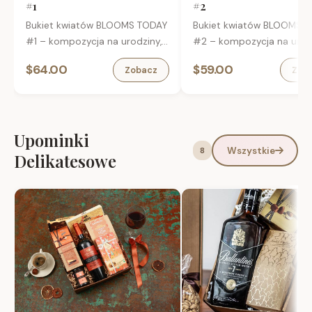
#1
#2
Bukiet kwiatów BLOOMS TODAY
Bukiet kwiatów BLOOMS 
#1 – kompozycja na urodziny,
#2 – kompozycja na urodz
imieniny i inne okazje.
imieniny i inne okazje.
$64.00
$59.00
Zobacz
Zob
Upominki
Wszystkie
8
Delikatesowe