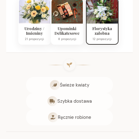
Urodziny /
Upominki
Florystyka
Imieniny
Delikatesowe
zalobna
21 propozycji
8 propozycji
12 propozycji
Świeże kwiaty
Szybka dostawa
Ręcznie robione