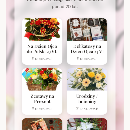
ponad 20 lat.
Na Dzien Ojca
Delikatesy na
do Polski 23 VI.
Dzien Ojca 23 VI
11 propozycji
11 propozycji
Zestawy na
Urodziny /
Prezent
Imieniny
9 propozycji
21 propozycji