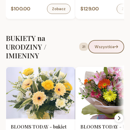
Vermouth 1L, bomboniera ,
0.75L w torebce prezento
$100.00
$129.00
Zobacz
Zob
karta okolicznosciowa.
karta okolicznosciowa.
BUKIETY na
URODZINY /
Wszystkie
21
IMIENINY
BLOOMS TODAY - bukiet
BLOOMS TODAY - buk