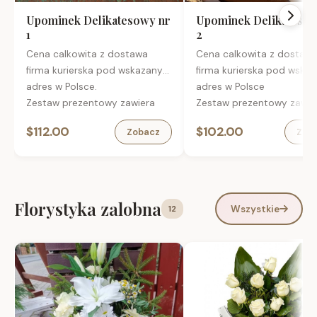
Upominek Delikatesowy nr
Upominek Delikatesow
1
2
Cena calkowita z dostawa
Cena calkowita z dostaw
firma kurierska pod wskazany
firma kurierska pod wska
adres w Polsce.
adres w Polsce
Zestaw prezentowy zawiera
Zestaw prezentowy zawie
Francuskie trufle czekoladowe
Szkocka whisky Ballantine
$112.00
$102.00
Zobacz
Zob
z likierem pomarańczowym
YO, finiszowana w beczka
Cointreau, 100 g
burbonie 0,7 l
Włoskie czerwone wino
Francuskie trufle czekola
Duchetti Sangiovese Primitivo
50 g
Puglia
Orzeszki ziemne prażone 
Florystyka zalobna
Wszystkie
12
Kandyzowane pomarańcze w
karmelu 100 g
gorzkiej czekoladzie, 100 g
Czekoladka Lindor Stick D
Hiszpański tradycyjny turron z
38 g
mielonymi migdałami San
Ekskluzywna kawa mielon
Andres, 150 g
100% arabica 100 g
Kawa, – 100% arabica o
Opakowanie:
aromacie piernik z
Zamykane eko pudełko