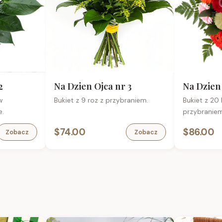
2
Na Dzien Ojca nr 3
Na Dzien 
w
Bukiet z 9 roz z przybraniem.
Bukiet z 20
e.
przybraniem
$74.00
$86.00
Zobacz
Zobacz