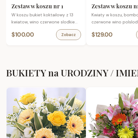
Zestaw w koszu nr 1
Zestaw w koszu n
W koszu bukiet koktailowy z 13
Kwiaty w koszu, bombo
kwiatow, wino czerwone slodkie
czerwone wino polslod
Vermouth 1L, bomboniera , karta
torebce prezentowej, k
$100.00
$129.00
Zobacz
okolicznosciowa.
okolicznosciowa.
BUKIETY na URODZINY / IMI