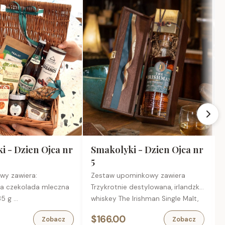
i - Dzien Ojca nr
Smakolyki - Dzien Ojca nr
5
owy zawiera:
Zestaw upominkowy zawiera
ka czekolada mleczna
Trzykrotnie destylowana, irlandzka
I
 85 g
whiskey The Irishman Single Malt,
B
 krakersy paprykowe z
0,7 l
T
$166.00
Zobacz
Zobacz
 30 g
Francuskie trufle czekoladowe, 50
c