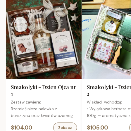
Smakolyki - Dzien Ojca nr
Smakolyki - Dzie
1
2
Zestaw zawiera:
W skład wchodzą:
Rzemieślnicza nalewka z
• Wyjątkowa herbata 
bursztynu oraz kwiatów czarnego
100g — aromatyczna 
bzu, 0,35
z pieczonych jabłek, mal
$104.00
$105.00
Zobacz
Podgrzybki brunatne
róży i liści jeżyn,