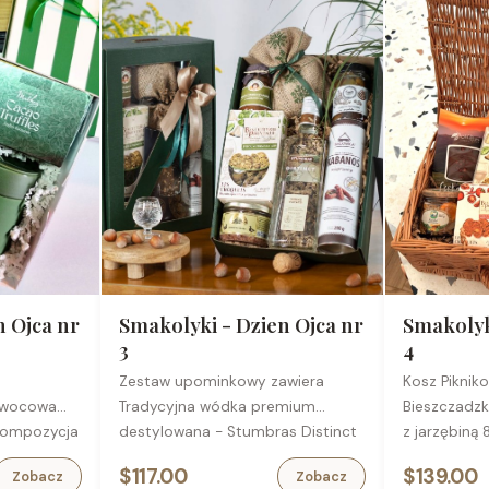
n Ojca nr
Smakolyki - Dzien Ojca nr
Smakolyk
3
4
Zestaw upominkowy zawiera
Kosz Piknik
owocowa
Tradycyjna wódka premium
Bieszczadz
kompozycja
destylowana - Stumbras Distinct
z jarzębiną
in, dzikiej
Young, 0,5 l
Biscuiterie
$117.00
$139.00
Zobacz
Zobacz
Wyborne kabanosy w eleganckiej
pomidorami