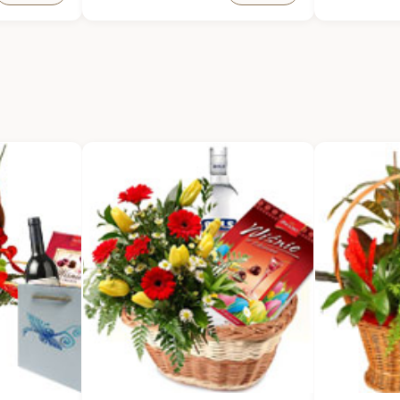
mium 140g
tubie, 200 g
Biscuiterie 
 słodkich
Pasztet z borowikami bez
Parmesan 
dodatku konserwantów i
Nerkowce z
koladowe z
glutaminianu
rozmarynem
monosodowego,160g
Herbata Du
tyczny i
Polskie podgrzybki Fuzja Smaków,
aromatyczna
 dzień,
200 g
Cascina tap
relok
Orzechy laskowe w worku z juty,
pomidorów 
ncki
100 g
śródziemno
ym
Francuskie mini krakersy z
intensywny
dodatkiem pesto i parmezanu, 90
pieczywa i 
g
Kurka mary
Naturalna pasta z bakłażana z
klasyczny, 
czosnkiem i chili, 200 g
wyjątkowym
Naturalna czekolada gorzka z
idealny do 
dodatkiem karmelizowanej
przekąsek.
zielonej herbaty i trawy
Pasztet z b
żubrówkowej z cukierni Mistrza
aromatyczny
Polski w cukiernictwie Mirosława
grzybowym