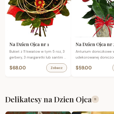
Na Dzien Ojca nr 1
Na Dzien Ojca nr 
Bukiet z 11 kwiatow w tym 5 roz, 3
Anturium doniczkowe 
gerbery, 3 margaretki lub santini z
udekorowanej doniczc
przybraniem.
$68.00
$59.00
Zobacz
Delikatesy na Dzien Ojca
11