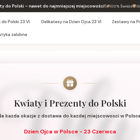
ty do Polski – nawet do najmniejszej miejscowości!
100% Świeże
G
do Polski 23 VI.
Delikatesy na Dzien Ojca 23 VI
Zestawy na P
styka zalobna
Kwiaty i Prezenty do Polski
Na kazda okazje z dostawa do kazdej miejscowosci w Polsce
Dzien Ojca w Polsce - 23 Czerwca