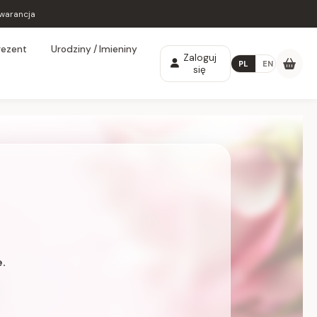
warancja
rezent
Urodziny / Imieniny
Zaloguj
PL
EN
się
.