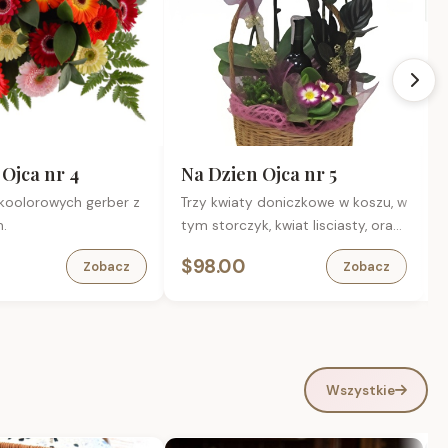
Ojca nr 4
Na Dzien Ojca nr 5
 koolorowych gerber z
Trzy kwiaty doniczkowe w koszu, w
B
.
tym storczyk, kwiat lisciasty, oraz
kwitnacy, petunia lub podobny
$98.00
Zobacz
Zobacz
dostepny. Trwaly prezent.
Wszystkie