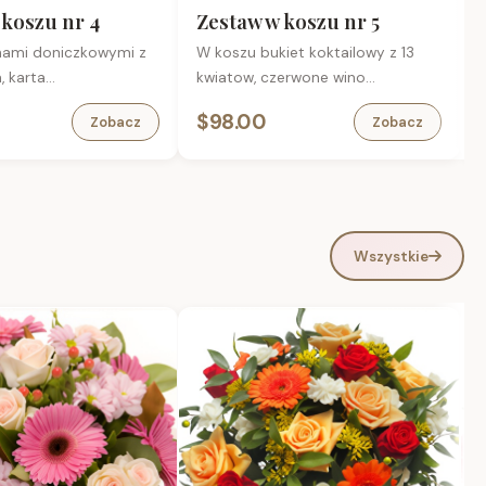
ieprzowe 200 g
 koszu nr 4
Zestaw w koszu nr 5
okiej jakości,
inami doniczkowymi z
W koszu bukiet koktailowy z 13
W
 w smaku.
 karta
kwiatow, czerwone wino
oskie z Browaru
iowa.
polslodkie 0.75L, bomboniera,
k
$98.00
Zobacz
Zobacz
karta okolicznosciowa
Wszystkie