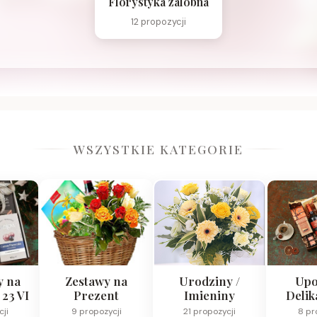
Florystyka zalobna
12 propozycji
WSZYSTKIE KATEGORIE
y na
Zestawy na
Urodziny /
Upo
 23 VI
Prezent
Imieniny
Delik
cji
9 propozycji
21 propozycji
8 pr