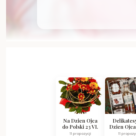
Na Dzien Ojca
Delikates
do Polski 23 VI.
Dzien Ojca
11 propozycji
11 propozy