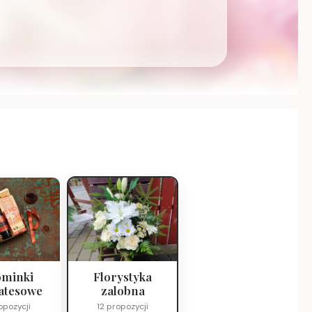
minki
Florystyka
atesowe
zalobna
opozycji
12 propozycji