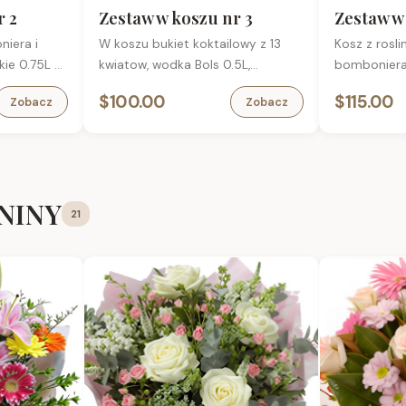
Pelczara, 85 g
Kabanosy w
r 2
Zestaw w koszu nr 3
Zestaw w
(tuba) – wys
niera i
W koszu bukiet koktailowy z 13
Kosz z rosl
intensywna
kie 0.75L w
kwiatow, wodka Bols 0.5L,
bomboniera,
Piwo Kampin
arta
bomboniera, karta
okolicznosc
Błonie 0,5 l
$100.00
$115.00
Zobacz
Zobacz
okolicznosciowa
ENINY
21