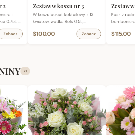
Pelczara, 85 g
Kabanosy w
r 2
Zestaw w koszu nr 3
Zestaw w
(tuba) – wys
niera i
W koszu bukiet koktailowy z 13
Kosz z rosl
intensywna
kie 0.75L w
kwiatow, wodka Bols 0.5L,
bomboniera,
Piwo Kampin
arta
bomboniera, karta
okolicznosc
Błonie 0,5 l
$100.00
$115.00
Zobacz
Zobacz
okolicznosciowa
ENINY
21