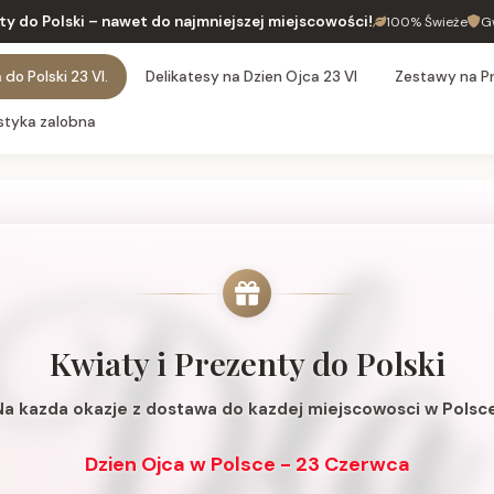
ty do Polski – nawet do najmniejszej miejscowości!
100% Świeże
G
do Polski 23 VI.
Delikatesy na Dzien Ojca 23 VI
Zestawy na P
styka zalobna
Kwiaty i Prezenty do Polski
Na kazda okazje z dostawa do kazdej miejscowosci w Polsce
Dzien Ojca w Polsce - 23 Czerwca