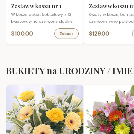
Zestaw w koszu nr 1
Zestaw w koszu n
W koszu bukiet koktailowy z 13
Kwiaty w koszu, bombo
kwiatow, wino czerwone slodkie
czerwone wino polslod
Vermouth 1L, bomboniera , karta
torebce prezentowej, k
$100.00
$129.00
Zobacz
okolicznosciowa.
okolicznosciowa.
BUKIETY na URODZINY / IMI