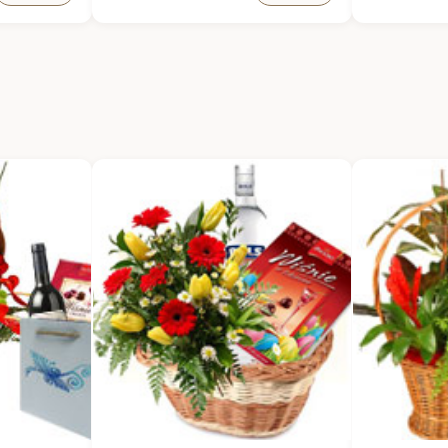
mium 140g
tubie, 200 g
Biscuiterie 
 słodkich
Pasztet z borowikami bez
Parmesan 
dodatku konserwantów i
Nerkowce z
koladowe z
glutaminianu
rozmarynem
monosodowego,160g
Herbata Du
tyczny i
Polskie podgrzybki Fuzja Smaków,
aromatyczna
 dzień,
200 g
Cascina tap
relok
Orzechy laskowe w worku z juty,
pomidorów 
ncki
100 g
śródziemno
ym
Francuskie mini krakersy z
intensywny
dodatkiem pesto i parmezanu, 90
pieczywa i 
g
Kurka mary
Naturalna pasta z bakłażana z
klasyczny, 
czosnkiem i chili, 200 g
wyjątkowym
Naturalna czekolada gorzka z
idealny do 
dodatkiem karmelizowanej
przekąsek.
zielonej herbaty i trawy
Pasztet z b
żubrówkowej z cukierni Mistrza
aromatyczny
Polski w cukiernictwie Mirosława
grzybowym