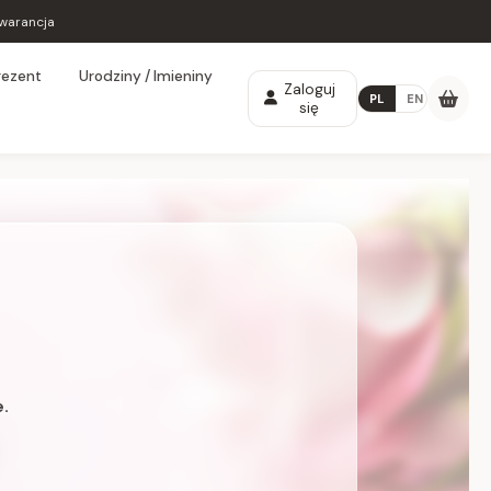
warancja
rezent
Urodziny / Imieniny
Zaloguj
PL
EN
się
.