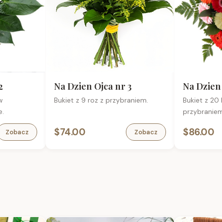
2
Na Dzien Ojca nr 3
Na Dzien 
w
Bukiet z 9 roz z przybraniem.
Bukiet z 20
e.
przybraniem
$74.00
$86.00
Zobacz
Zobacz