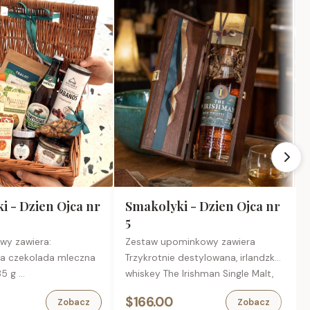
i - Dzien Ojca nr
Smakolyki - Dzien Ojca nr
5
owy zawiera:
Zestaw upominkowy zawiera
ka czekolada mleczna
Trzykrotnie destylowana, irlandzka
I
 85 g
whiskey The Irishman Single Malt,
B
 krakersy paprykowe z
0,7 l
T
$166.00
Zobacz
Zobacz
 30 g
Francuskie trufle czekoladowe, 50
c