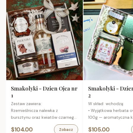
Smakolyki - Dzien Ojca nr
Smakolyki - Dzie
1
2
Zestaw zawiera:
W skład wchodzą:
Rzemieślnicza nalewka z
• Wyjątkowa herbata 
bursztynu oraz kwiatów czarnego
100g — aromatyczna 
bzu, 0,35
z pieczonych jabłek, mal
$104.00
$105.00
Zobacz
Podgrzybki brunatne
róży i liści jeżyn,