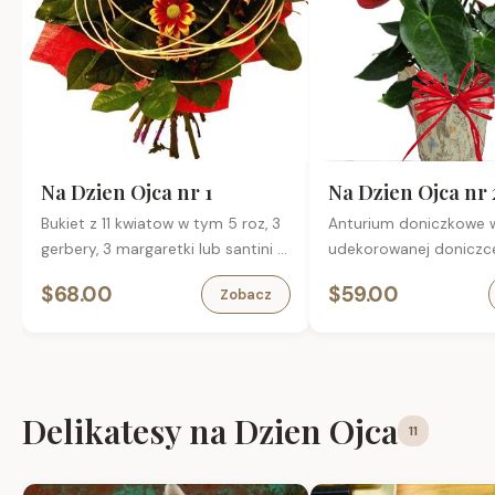
Na Dzien Ojca nr 1
Na Dzien Ojca nr 
Bukiet z 11 kwiatow w tym 5 roz, 3
Anturium doniczkowe 
gerbery, 3 margaretki lub santini z
udekorowanej doniczc
przybraniem.
$68.00
$59.00
Zobacz
Delikatesy na Dzien Ojca
11