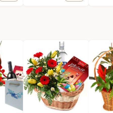
mium 140g
tubie, 200 g
Biscuiterie 
 słodkich
Pasztet z borowikami bez
Parmesan 
dodatku konserwantów i
Nerkowce z
koladowe z
glutaminianu
rozmarynem
monosodowego,160g
Herbata Du
tyczny i
Polskie podgrzybki Fuzja Smaków,
aromatyczna
 dzień,
200 g
Cascina tap
relok
Orzechy laskowe w worku z juty,
pomidorów 
ncki
100 g
śródziemno
ym
Francuskie mini krakersy z
intensywny
dodatkiem pesto i parmezanu, 90
pieczywa i 
g
Kurka mary
Naturalna pasta z bakłażana z
klasyczny, 
czosnkiem i chili, 200 g
wyjątkowym
Naturalna czekolada gorzka z
idealny do 
dodatkiem karmelizowanej
przekąsek.
zielonej herbaty i trawy
Pasztet z b
żubrówkowej z cukierni Mistrza
aromatyczny
Polski w cukiernictwie Mirosława
grzybowym