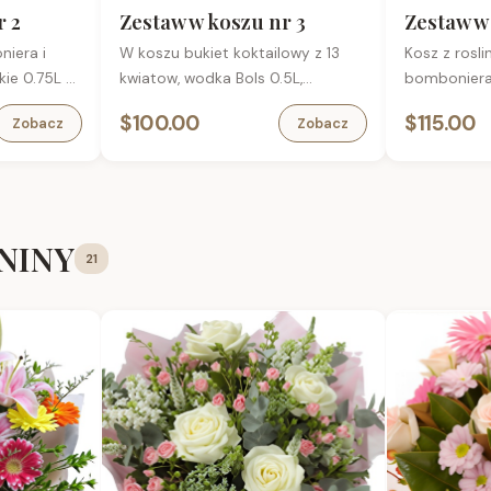
Pelczara, 85 g
Kabanosy w
r 2
Zestaw w koszu nr 3
Zestaw w
(tuba) – wys
niera i
W koszu bukiet koktailowy z 13
Kosz z rosl
intensywna
kie 0.75L w
kwiatow, wodka Bols 0.5L,
bomboniera,
Piwo Kampin
arta
bomboniera, karta
okolicznosc
Błonie 0,5 l
$100.00
$115.00
Zobacz
Zobacz
okolicznosciowa
ENINY
21