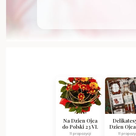
Na Dzien Ojca
Delikates
do Polski 23 VI.
Dzien Ojca
11 propozycji
11 propozy