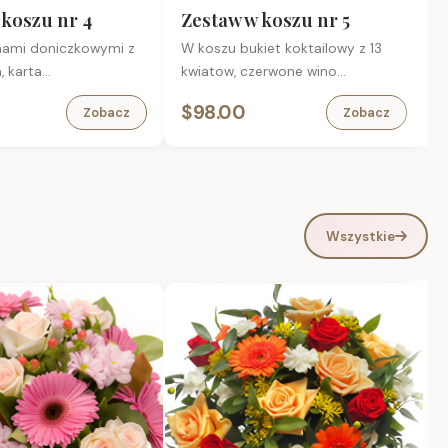
ieprzowe 200 g
 koszu nr 4
Zestaw w koszu nr 5
okiej jakości,
inami doniczkowymi z
W koszu bukiet koktailowy z 13
W
 w smaku.
 karta
kwiatow, czerwone wino
oskie z Browaru
iowa.
polslodkie 0.75L, bomboniera,
k
$98.00
Zobacz
Zobacz
karta okolicznosciowa
Wszystkie