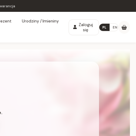
warancja
rezent
Urodziny / Imieniny
Zaloguj
PL
EN
się
.