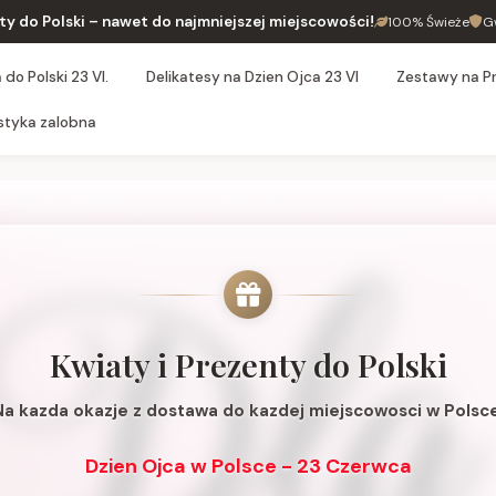
ty do Polski – nawet do najmniejszej miejscowości!
100% Świeże
G
do Polski 23 VI.
Delikatesy na Dzien Ojca 23 VI
Zestawy na P
styka zalobna
Kwiaty i Prezenty do Polski
Na kazda okazje z dostawa do kazdej miejscowosci w Polsce
Dzien Ojca w Polsce - 23 Czerwca