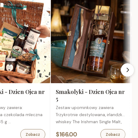
i - Dzien Ojca nr
Smakolyki - Dzien Ojca nr
5
owy zawiera:
Zestaw upominkowy zawiera
ka czekolada mleczna
Trzykrotnie destylowana, irlandzka
I
 85 g
whiskey The Irishman Single Malt,
B
 krakersy paprykowe z
0,7 l
T
$166.00
Zobacz
Zobacz
 30 g
Francuskie trufle czekoladowe, 50
c