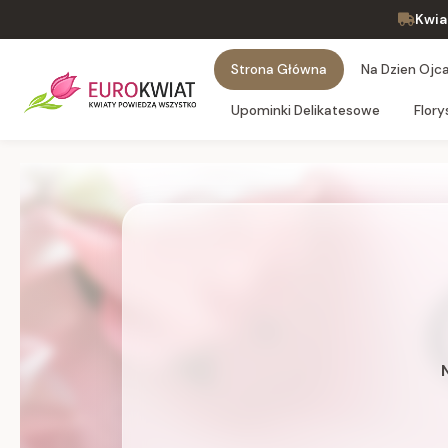
Kwia
Strona Główna
Na Dzien Ojca 
Upominki Delikatesowe
Flory