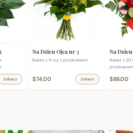
2
Na Dzien Ojca nr 3
Na Dzien 
w
Bukiet z 9 roz z przybraniem.
Bukiet z 20
e.
przybraniem
$74.00
$86.00
Zobacz
Zobacz