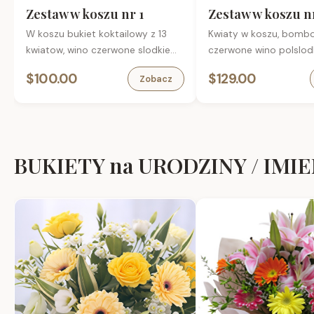
Zestaw w koszu nr 1
Zestaw w koszu n
W koszu bukiet koktailowy z 13
Kwiaty w koszu, bombo
kwiatow, wino czerwone slodkie
czerwone wino polslod
Vermouth 1L, bomboniera , karta
torebce prezentowej, k
$100.00
$129.00
Zobacz
okolicznosciowa.
okolicznosciowa.
BUKIETY na URODZINY / IMI