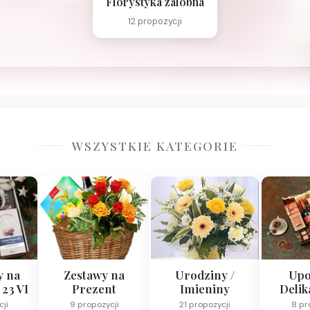
Florystyka zalobna
12 propozycji
WSZYSTKIE KATEGORIE
y na
Zestawy na
Urodziny /
Upo
 23 VI
Prezent
Imieniny
Delik
cji
9 propozycji
21 propozycji
8 pr