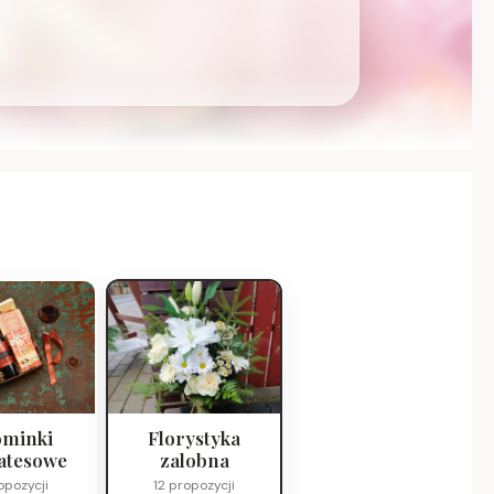
minki
Florystyka
atesowe
zalobna
opozycji
12 propozycji