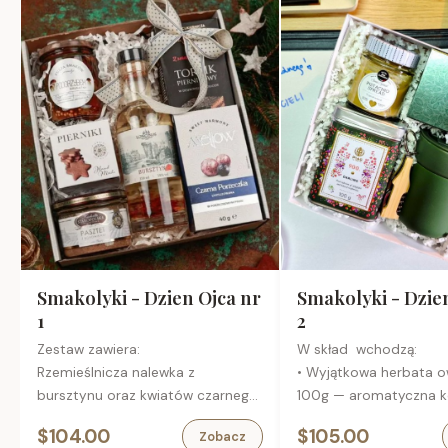
Smakolyki - Dzien Ojca nr
Smakolyki - Dzie
1
2
Zestaw zawiera:
W skład wchodzą:
Rzemieślnicza nalewka z
• Wyjątkowa herbata 
bursztynu oraz kwiatów czarnego
100g — aromatyczna 
bzu, 0,35
z pieczonych jabłek, mal
$104.00
$105.00
Zobacz
Podgrzybki brunatne
róży i liści jeżyn,