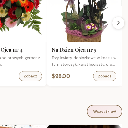
Ojca nr 4
Na Dzien Ojca nr 5
 koolorowych gerber z
Trzy kwiaty doniczkowe w koszu, w
B
.
tym storczyk, kwiat lisciasty, oraz
kwitnacy, petunia lub podobny
$98.00
Zobacz
Zobacz
dostepny. Trwaly prezent.
Wszystkie