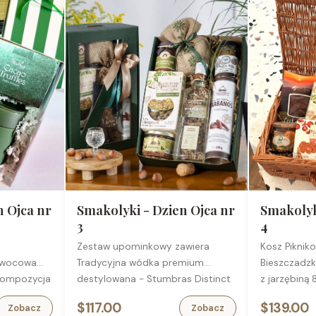
n Ojca nr
Smakolyki - Dzien Ojca nr
Smakolyk
3
4
Zestaw upominkowy zawiera
Kosz Piknik
owocowa
Tradycyjna wódka premium
Bieszczadz
kompozycja
destylowana - Stumbras Distinct
z jarzębiną
in, dzikiej
Young, 0,5 l
Biscuiterie
$117.00
$139.00
Zobacz
Zobacz
Wyborne kabanosy w eleganckiej
pomidorami